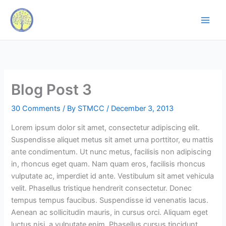
Skip
to
content
Blog Post 3
30 Comments
/ By
STMCC
/
December 3, 2013
Lorem ipsum dolor sit amet, consectetur adipiscing elit.
Suspendisse aliquet metus sit amet urna porttitor, eu mattis
ante condimentum. Ut nunc metus, facilisis non adipiscing
in, rhoncus eget quam. Nam quam eros, facilisis rhoncus
vulputate ac, imperdiet id ante. Vestibulum sit amet vehicula
velit. Phasellus tristique hendrerit consectetur. Donec
tempus tempus faucibus. Suspendisse id venenatis lacus.
Aenean ac sollicitudin mauris, in cursus orci. Aliquam eget
luctus nisi, a vulputate enim. Phasellus cursus tincidunt